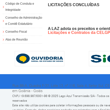
Código de Conduta e
LICITAÇÕES CONCLUÍDAS
Integridade
Conselho de Administração
e Comitê Estatutário
A LAZ adota os preceitos e orie
Conselho Fiscal
Licitações e Contratos da CELG
Atas de Reunião
Rua 88-A, Quadra F-37, Lote 13, nº 116, Sala 4, Setor Sul, C
em Goiânia - Goiás
CNPJ 19.698.987/0001-98 © 2025 Lago Azul Transmissão S/A - Todos os 
reservados
Este site não utiliza cookies para coletar informações pessoais ou de na
usuários. Contudo, dados genéricos poderão ser coletados com a finalida